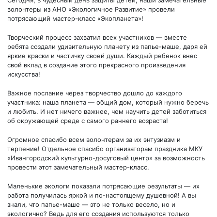
Сегодня, в чудесный день защиты детей, наши замечательные
волонтеры из АНО «Экологичное Развитие» провели
потрясающий мастер-класс «Экопланета»!
Творческий процесс захватил всех участников — вместе
ребята создали удивительную планету из папье-маше, даря ей
яркие краски и частичку своей души. Каждый ребенок внес
свой вклад в создание этого прекрасного произведения
искусства!
Важное послание через творчество дошло до каждого
участника: наша планета — общий дом, который нужно беречь
и любить. И нет ничего важнее, чем научить детей заботиться
об окружающей среде с самого раннего возраста!
Огромное спасибо всем волонтерам за их энтузиазм и
терпение! Отдельное спасибо организаторам праздника МКУ
«Ивангородский культурно-досуговый центр» за возможность
провести этот замечательный мастер-класс.
Маленькие экологи показали потрясающие результаты — их
работа получилась яркой и по-настоящему душевной! А вы
знали, что папье-маше — это не только весело, но и
экологично? Ведь для его создания используются только