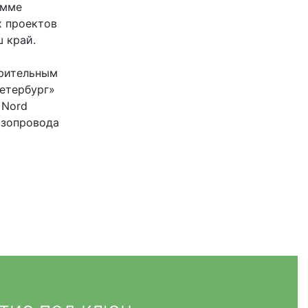
амме
 проектов
 край.
орительным
етербург»
 Nord
азопровода