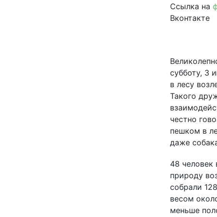
Ссылка на
Вконтакте
Великолепно
субботу, 3 
в лесу возл
Такого друж
взаимодейс
честно гов
пешком в ле
даже собак
48 человек
природу во
собрали 12
весом около 
меньше пол