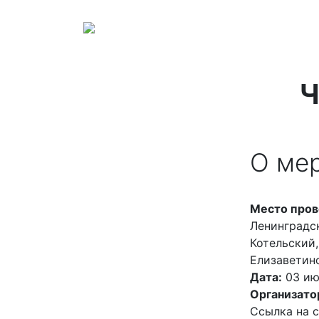
Ч
О ме
Место пров
Ленинградск
Котельский,
Елизаветин
Дата:
03 ию
Организато
Ссылка на 