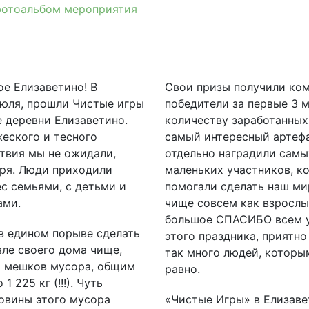
фотоальбом мероприятия
е Елизаветино! В
Свои призы получили ко
июля, прошли Чистые игры
победители за первые 3 
е деревни Елизаветино.
количеству заработанных
еского и тесного
самый интересный артефа
твия мы не ожидали,
отдельно наградили самы
оря. Люди приходили
маленьких участников, к
с семьями, с детьми и
помогали сделать наш ми
ами.
чище совсем как взрослы
большое СПАСИБО всем 
 в едином порыве сделать
этого праздника, приятно 
зле своего дома чище,
так много людей, которы
8 мешков мусора, общим
равно.
1 225 кг (!!!). Чуть
овины этого мусора
«Чистые Игры» в Елизаве