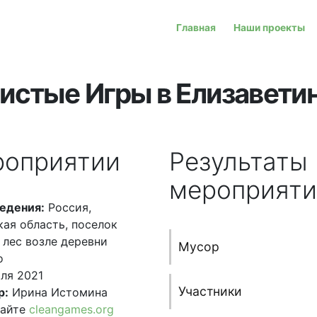
Главная
Наши проекты
истые Игры в Елизавети
роприятии
Результаты
мероприяти
едения:
Россия,
ая область, поселок
 лес возле деревни
Мусор
о
ля 2021
Участники
р:
Ирина Истомина
сайте
cleangames.org