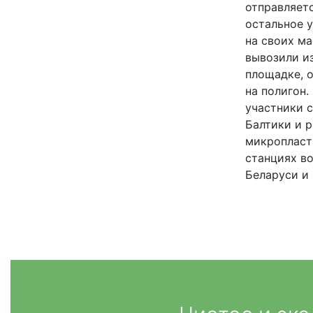
отправляетс
остальное 
на своих м
вывозили из
площадке, о
на полигон
участники 
Балтики и р
микропласт
станциях в
Беларуси и 