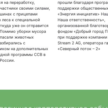
я на переработку,
прошли благодаря прогр
участники своими силами,
поддержки общественных
ашинах с прицепами
«Энергия инициатив> Наш
 леса к специальной
Наша ответственность»,
ткуда уже он отправится
организованной благотв
. Помимо уборки мусора
фондом «Добрый город П
спасали животных
при поддержке компании
азбирались с
Stream 2 AG, оператора г
иком на дополнительных
«Северный поток – 2»
одной программы CCB в
России.