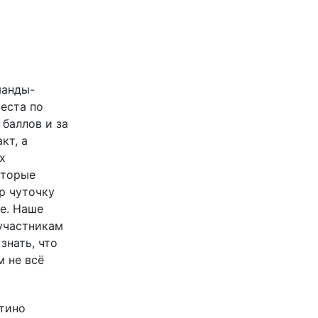
манды-
места по
 баллов и за
кт, а
х
оторые
р чуточку
е. Наше
участникам
знать, что
м не всё
тино